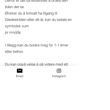
Derfor er det så essensielt å bruke den
tiden det tar.
Ønsker du å fortsatt ha tilgang til
Gledeskilden etter ett år, kan du betale en
symbolsk sum
pr mnd/år.
I tillegg kan du booke meg for 1-1 timer
etter behov.
Du kan også velge å gå videre med ett
nytt program, dersom du kjenner at det er
Email
Instagram
riktig for deg.
Vi blir aldri ferdig utlært, men vi
velger selv hva vi ønsker å ha fokus
på. Hvor mye vi vil lære, hvor mye