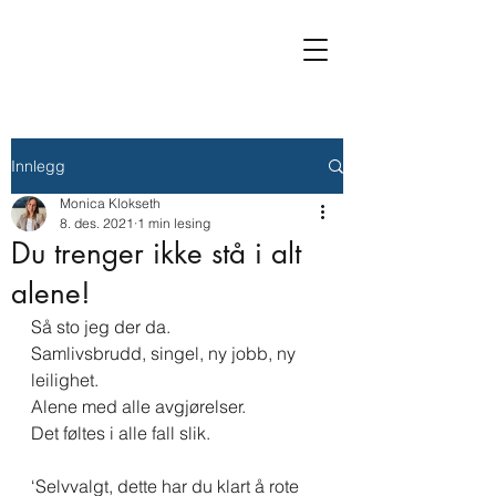
Innlegg
Monica Klokseth
8. des. 2021
1 min lesing
Du trenger ikke stå i alt
alene!
Så sto jeg der da.
Samlivsbrudd, singel, ny jobb, ny 
leilighet.
Alene med alle avgjørelser. 
Det føltes i alle fall slik. 
‘Selvvalgt, dette har du klart å rote 